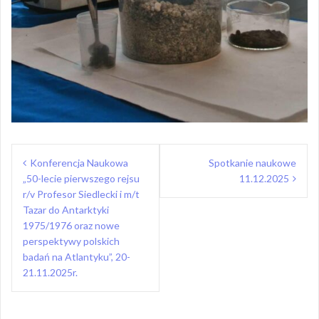
Nawigacja
Konferencja Naukowa
Spotkanie naukowe
wpisu
„50-lecie pierwszego rejsu
11.12.2025
r/v Profesor Siedlecki i m/t
Tazar do Antarktyki
1975/1976 oraz nowe
perspektywy polskich
badań na Atlantyku”, 20-
21.11.2025r.