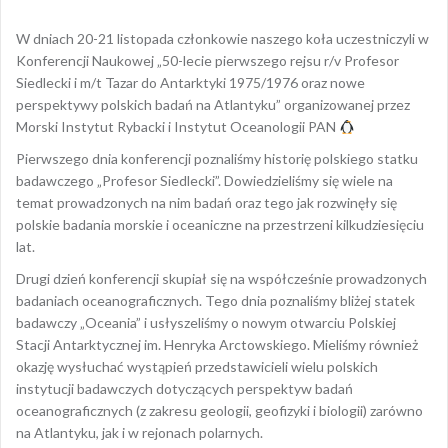
W dniach 20-21 listopada członkowie naszego koła uczestniczyli w
Konferencji Naukowej „50-lecie pierwszego rejsu r/v Profesor
Siedlecki i m/t Tazar do Antarktyki 1975/1976 oraz nowe
perspektywy polskich badań na Atlantyku” organizowanej przez
Morski Instytut Rybacki i Instytut Oceanologii PAN
Pierwszego dnia konferencji poznaliśmy historię polskiego statku
badawczego „Profesor Siedlecki”. Dowiedzieliśmy się wiele na
temat prowadzonych na nim badań oraz tego jak rozwinęły się
polskie badania morskie i oceaniczne na przestrzeni kilkudziesięciu
lat.
Drugi dzień konferencji skupiał się na współcześnie prowadzonych
badaniach oceanograficznych. Tego dnia poznaliśmy bliżej statek
badawczy „Oceania” i usłyszeliśmy o nowym otwarciu Polskiej
Stacji Antarktycznej im. Henryka Arctowskiego. Mieliśmy również
okazję wysłuchać wystąpień przedstawicieli wielu polskich
instytucji badawczych dotyczących perspektyw badań
oceanograficznych (z zakresu geologii, geofizyki i biologii) zarówno
na Atlantyku, jak i w rejonach polarnych.