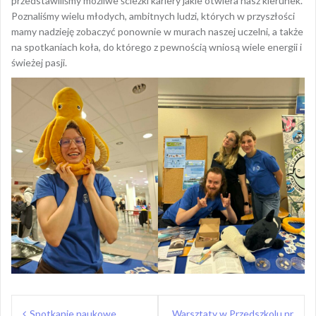
przedstawiliśmy możliwe ścieżki kariery jakie otwiera nasz kierunek.
Poznaliśmy wielu młodych, ambitnych ludzi, których w przyszłości
mamy nadzieję zobaczyć ponownie w murach naszej uczelni, a także
na spotkaniach koła, do którego z pewnością wniosą wiele energii i
świeżej pasji.
Nawigacja
Spotkanie naukowe
Warsztaty w Przedszkolu nr