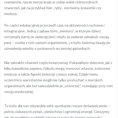
rozmiarów, nasze morze kryje w sobie wiele różnorodnych
stworzeń, jak na przykład foki , ryby , morświny, krewetki czy
meduzy.
Po części edukacyjnej przyszedł czas na aktywności ruchowe i
integracyjne. Jedną z zabaw było „memory”, w którym dzieci
otrzymały kartę ze zwierzęciem i miały za zadanie odnaleźć swoją
parę – osobę z tym samym organizmem, co było świetną okazją do
utrwalenia wiedzy o poznanych wcześniej gatunkach .
Nie zabrakło również części kreatywnej. Pokazaliśmy dzieciom, jak z
kilku kawałków papieru i bibuły mogą stworzyć własne, kolorowe
meduzy, a także figurki zwierząt z masy solnej. Dzięki temu
uczestnicy warsztatów mogli nie tylko posłuchać o morskich
organizmach, ale też samodzielnie je „stworzyć”, rozwijając przy tym
swoją wyobraźnię.
To było dla nas niezwykle miłe spotkanie i nowe doświadczenie –
pełne ciekawych pytań, uśmiechów i ogromnej energii. Cieszymy
się, że mogliśmy podzielić się naszą pasją do świata przyrody i