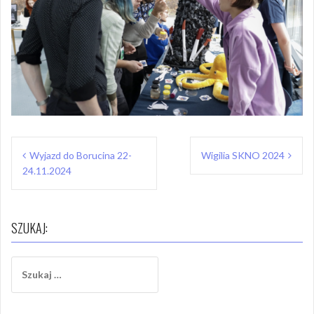
Nawigacja
Wyjazd do Borucina 22-
Wigilia SKNO 2024
wpisu
24.11.2024
SZUKAJ:
Szukaj: