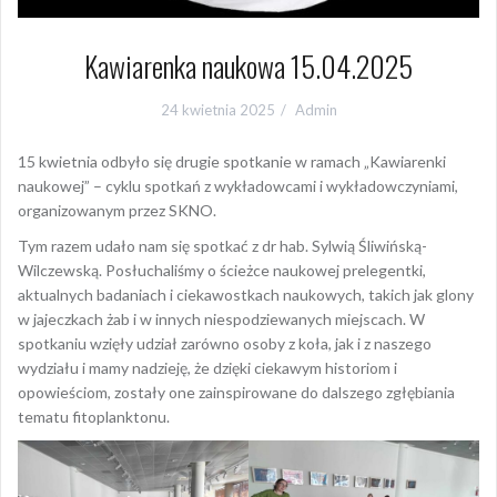
Kawiarenka naukowa 15.04.2025
24 kwietnia 2025
Admin
15 kwietnia odbyło się drugie spotkanie w ramach „Kawiarenki
naukowej” – cyklu spotkań z wykładowcami i wykładowczyniami,
organizowanym przez SKNO.
Tym razem udało nam się spotkać z dr hab. Sylwią Śliwińską-
Wilczewską. Posłuchaliśmy o ścieżce naukowej prelegentki,
aktualnych badaniach i ciekawostkach naukowych, takich jak glony
w jajeczkach żab i w innych niespodziewanych miejscach. W
spotkaniu wzięły udział zarówno osoby z koła, jak i z naszego
wydziału i mamy nadzieję, że dzięki ciekawym historiom i
opowieściom, zostały one zainspirowane do dalszego zgłębiania
tematu fitoplanktonu.